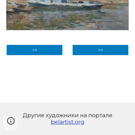
<<
>>
Другие художники на
портале
belartist.org