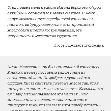
Отец подвёл меня к работе Натана Воронова «Утро в
октябре». Я остановился. Молча смотрел. И меня
вдруг захватил поток серебристой живописи и
плотного вибрирующего тона, этот промозглый
холод осени и тепло костра надежды, эта
искренность и мастерство художника.
Игорь Бархатков, художник
Натан Моисеевич - он был гениальный живописец.
Я никого не могу поставить рядом с ним на
сегодняшний день. Он фибрами души всё это
ощущал. Кисть свистела у него на холсте так, что я
ни черта не понимал, как это делается. Казалось, что
он с закрытыми глазам всё это мешает… Эти
многослойные наслоения в конечном счете
приводят к тому, что создается эта серебристость –
самая ценная в нашей станковой живописи, которую