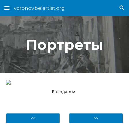
voronov.belartist.org
Skip to main content
Skip to navigation
Портреты
Володя. х.м.
<<
>>